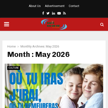
About Us
Advertisement
Contact
Facebook
Twitter
Linkedin
Youtube
Rss
PRIMARY
MENU
Home
Monthly Archives: May 2026
Month : May 2026
CULTURE