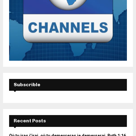
Subscrible
Recent Posts
Où tu iras j’irai, où tu demeureras je demeurerai. Ruth 1:16