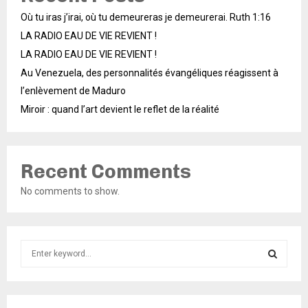
Où tu iras j’irai, où tu demeureras je demeurerai. Ruth 1:16
LA RADIO EAU DE VIE REVIENT !
LA RADIO EAU DE VIE REVIENT !
Au Venezuela, des personnalités évangéliques réagissent à
l’enlèvement de Maduro
Miroir : quand l’art devient le reflet de la réalité
Recent Comments
No comments to show.
S
e
a
S
r
c