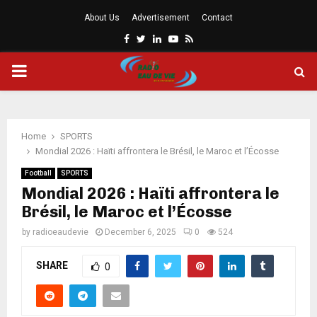
About Us
Advertisement
Contact
Facebook
Twitter
Linkedin
Youtube
Rss
PRIMARY
MENU
Home
SPORTS
Mondial 2026 : Haïti affrontera le Brésil, le Maroc et l’Écosse
Football
SPORTS
Mondial 2026 : Haïti affrontera le
Brésil, le Maroc et l’Écosse
by
radioeaudevie
December 6, 2025
0
524
SHARE
0